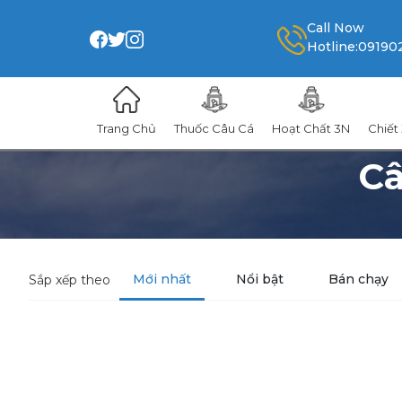
Call Now
09190
Hotline:
Trang Chủ
Thuốc Câu Cá
Hoạt Chất 3N
Chiết
Câ
Mới nhất
Nổi bật
Bán chạy
Sắp xếp theo