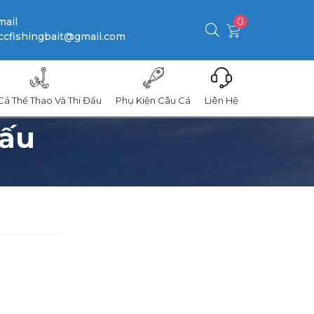
mail
0
ccfishingbait@gmail.com
Cá Thể Thao Và Thi Đấu
Phụ Kiện Câu Cá
Liên Hệ
đấu