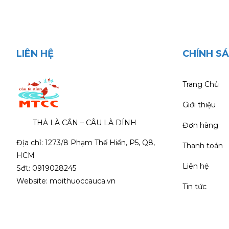
LIÊN HỆ
CHÍNH S
Trang Chủ
Giới thiệu
THẢ LÀ CẮN – CÂU LÀ DÍNH
Đơn hàng
Địa chỉ: 1273/8 Phạm Thế Hiển, P5, Q8,
Thanh toán
HCM
Liên hệ
Sđt: 0919028245
Website: moithuoccauca.vn
Tin tức