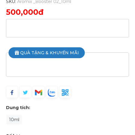
SKU:
Aromix _Booster 02_10ml
500,000đ
QUÀ TẶNG & KHUYẾN MÃI
Dung tích:
10ml