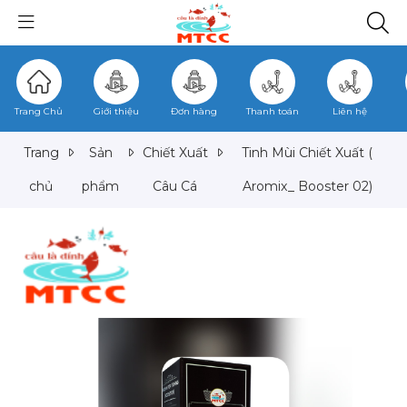
Trang Chủ
Giới thiệu
Đơn hàng
Thanh toán
Liên hệ
Trang
Sản
Chiết Xuất
Tinh Mùi Chiết Xuất (
chủ
phẩm
Câu Cá
Aromix_ Booster 02)