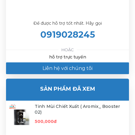
Để được hỗ trợ tốt nhất. Hãy gọi
0919028245
HOẶC
hỗ trợ trực tuyến
Liên hệ với chúng tôi
SẢN PHẨM ĐÃ XEM
Tinh Mùi Chiết Xuất ( Aromix_ Booster
02)
500,000đ