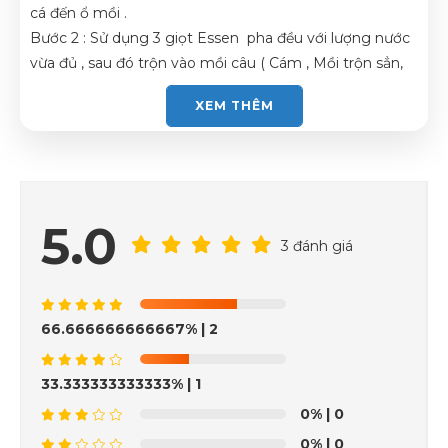
cá đến ổ mồi .
Bước 2 : Sử dụng 3 giọt Essen pha đều với lượng nước
vừa đủ , sau đó trộn vào mồi câu ( Cám , Mồi trộn sẳn,
Mồi tự làm, Mồi bột, Cốt ….)
XEM THÊM
5.0
3 đánh giá
66.666666666667%
| 2
33.333333333333%
| 1
0%
| 0
0%
| 0